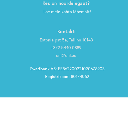
Kes on noordelegaat?
Loe meie kohta lähemalt!
Kontakt
Estonia pst 5a, Tallinn 10143
+372 5440 0889
enl@enl.ee
Swedbank AS: EE862200221020678903
Registrikood: 80174062