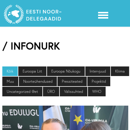
/ INFONURK
Kõik
Euroopa Liit
Euroopa Nõukogu
Intervjuud
Kliima
Muu
Noorteühendused
Pressiteated
Projektid
Uncategorized @et
ÜRO
Välissuhted
WHO