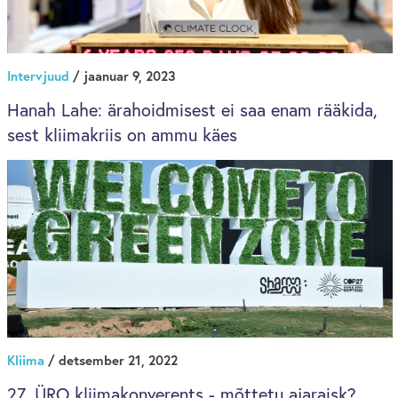
Intervjuud
/ jaanuar 9, 2023
Hanah Lahe: ärahoidmisest ei saa enam rääkida,
sest kliimakriis on ammu käes
Kliima
/ detsember 21, 2022
27. ÜRO kliimakonverents - mõttetu ajaraisk?