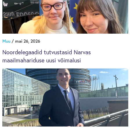
Muu
/ mai 26, 2026
Noordelegaadid tutvustasid Narvas
maailmahariduse uusi võimalusi