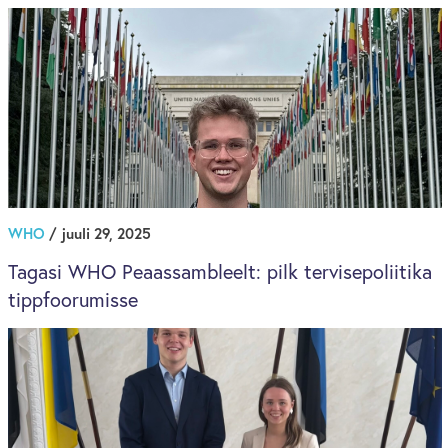
WHO
/ juuli 29, 2025
Tagasi WHO Peaassambleelt: pilk tervisepoliitika
tippfoorumisse